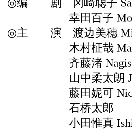
◎编 剧 冈崎聪子 Satoko
幸田百子 Momoko
◎主 演 渡边美穗 Miho 
木村柾哉 Masaya 
齐藤渚 Nagisa S
山中柔太朗 Jyutaro
藤田妮可 Nicole F
石桥太郎
小田惟真 Ishin 