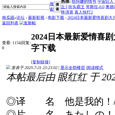
热搜:
给阿嬷的情书
宇宙巨人
搜
搜
丘3
街头霸王
哥斯拉-0.0
奥德
索
索
终清算
真人快打2
南瓜园
»
论坛
›
最新影视
›
电影下载
›
2024日本最新爱情喜剧大片《
返回列表
2024日本最新爱情喜剧
查看:
1154
|
回复:
字下载
8
[复制链接]
发表于 2025-7-31 23:23:02
|
显示全部楼层
|
阅读模式
本帖最后由 眼红红 于 2025-
◎译 名 他是我的！
◎片 名 あたしの！