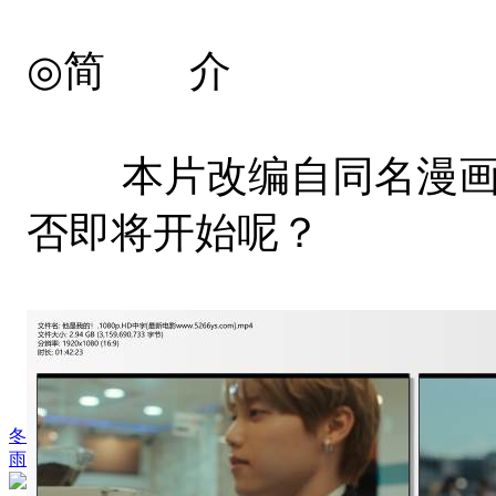
◎简 介
本片改编自同名漫画，讲
否即将开始呢？
冬
雨