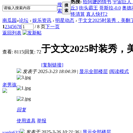
热搜:
给阿嬷的情书
宇宙巨人
搜
搜
丘3
街头霸王
哥斯拉-0.0
奥德
索
索
终清算
真人快打2
南瓜园
»
论坛
›
娱乐资讯
›
明星动态
›
于文文2025时装秀，美翻
1
2
3
4
5
6
7
8
/ 8 页
下一页
返回列表
于文文2025时装秀，
查看:
8115
|
回复:
72
[复制链接]
发表于 2025-3-23 18:04:39
|
显示全部楼层
|
阅读模式
老男孩
回复
使用道具
举报
发表于 2025-3-26 10:21:36
|
显示全部楼层
yanlq632