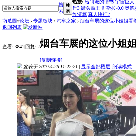
热搜:
给阿嬷的情书
宇宙巨人
搜
搜
丘3
街头霸王
哥斯拉-0.0
奥德
索
索
终清算
真人快打2
南瓜园
»
论坛
›
专题板块
›
汽车之家
›
烟台车展的这位小姐姐看
返回列表
烟台车展的这位小姐
查看:
3841
|
回复:
2
[复制链接]
发表于 2019-4-26 11:22:21
|
显示全部楼层
|
阅读模式