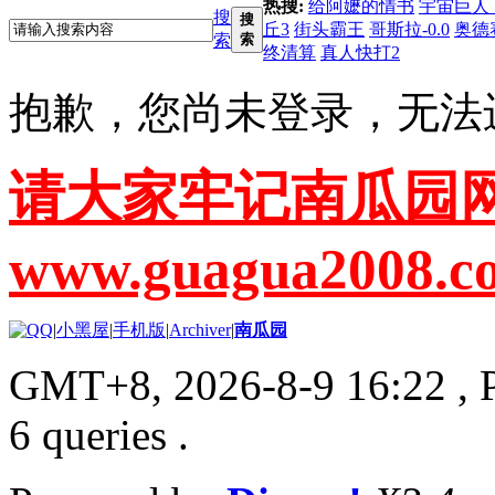
热搜:
给阿嬷的情书
宇宙巨人
搜
搜
丘3
街头霸王
哥斯拉-0.0
奥德
索
索
终清算
真人快打2
抱歉，您尚未登录，无法
请大家牢记南瓜园
www.guagua2008.c
|
小黑屋
|
手机版
|
Archiver
|
南瓜园
GMT+8, 2026-8-9 16:22
, 
6 queries .